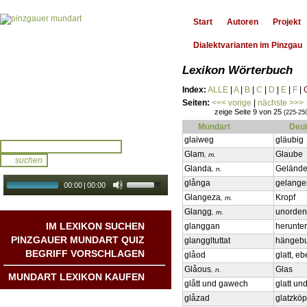
Start
Autoren
Projekt
Dialektvarianten im Pinzgau
Lexikon Wörterbuch
Index:
ALLE
|
A
|
B
|
C
|
D
|
E
|
F
|
Seiten:
<<< vorige
|
nächste >>>
zeige Seite 9 von 25
(225-25
Mundart
Deu
glaiweg
gläubig
Glam
Glaube
, m.
Glanda
Gelände
, n.
glånga
gelangen
00:00
|
00:00
Glangeza
Kropf
, m.
audio galerie
Autoplay
Glangg
unorden
, m.
IM LEXIKON SUCHEN
glanggan
herunte
PINZGAUER MUNDART QUIZ
glanggltuttat
hängebu
BEGRIFF VORSCHLAGEN
glåod
glatt, e
Glåous
Glas
, n.
MUNDART LEXIKON KAUFEN
glått und gawech
glatt un
glåzad
glatzköp
Mundart DichterInnen