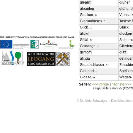
glea(n)
glühen
Geschichten & Bräuche
gleanteg
glühend
Liedbeispiele
Gleckad
Viehsal
, n.
Kontakt
Gleckadtasch
Tasche f
, f.
Impressum
Glick
Glück
Datenschutz
, n.
glickn
glücken
Glifai
Sicherh
, n.
Gliidaagn
Glieder
, f.
glimpfn
glatt
glinga
gelinge
Gloadschiassn
Eisschi
, n.
Gloapad
Speiser
, n.
Gloasd
Wagen- 
, n.
Seiten:
<<< vorige
|
nächste >>>
zeige Seite 9 von 25
(225-25
© Dr. Alois Schwaiger :: Dietrichsteinstr