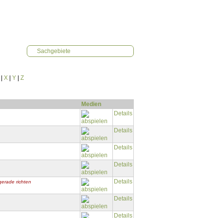
Sachgebiete
|
X
|
Y
|
Z
Medien
Details
Details
Details
Details
Details
erade richten
Details
Details