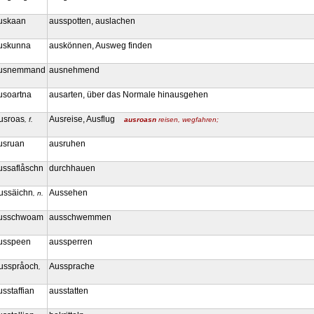
uskaan
ausspotten, auslachen
uskunna
auskönnen, Ausweg finden
usnemmand
ausnehmend
usoartna
ausarten, über das Normale hinausgehen
usroas
Ausreise, Ausflug
, f.
ausroasn
reisen, wegfahren;
usruan
ausruhen
ussaflåschn
durchhauen
ussäichn
Aussehen
, n.
usschwoam
ausschwemmen
usspeen
aussperren
usspråoch
Aussprache
,
usstaffian
ausstatten