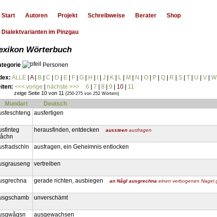
Start
Autoren
Projekt
Schreibweise
Berater
Shop
Dialektvarianten im Pinzgau
exikon Wörterbuch
ategorie
Personen
dex:
ALLE
|
A
|
B
|
C
|
D
|
E
|
F
|
G
|
H
|
I
|
J
|
K
|
L
|
M
|
N
|
O
|
P
|
Q
|
R
|
S
|
T
|
U
|
V
|
W
iten:
<<< vorige
|
nächste >>>
6
|
7
|
8
|
9
|
10
|
11
zeige Seite 10 von 11
(250-275 von 252 Wörtern)
Mundart
Deutsch
usfeschteng
ausfertigen
usfinteg
herausfinden, entdecken
aussteen
ausfragen
åchn
usfradschln
ausfragen, ein Geheimnis entlocken
usgrauseng
vertreiben
usgrechna
gerade richten, ausbiegen
an Någl ausgrechna
einen verbogenen Nagel g
usgschamb
unverschämt
usgwågsn
ausgewachsen