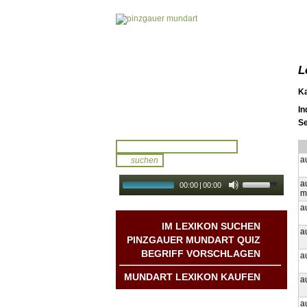
L
K
In
Se
a
a
00:00
|
00:00
m
audio galerie
Autoplay
a
IM LEXIKON SUCHEN
a
PINZGAUER MUNDART QUIZ
BEGRIFF VORSCHLAGEN
a
MUNDART LEXIKON KAUFEN
a
Mundart DichterInnen
a