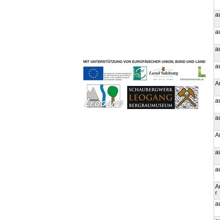
Geschichten & Bräuche
a
Liedbeispiele
Kontakt
a
Impressum
Datenschutz
a
a
A
a
a
A
a
a
A
f.
a