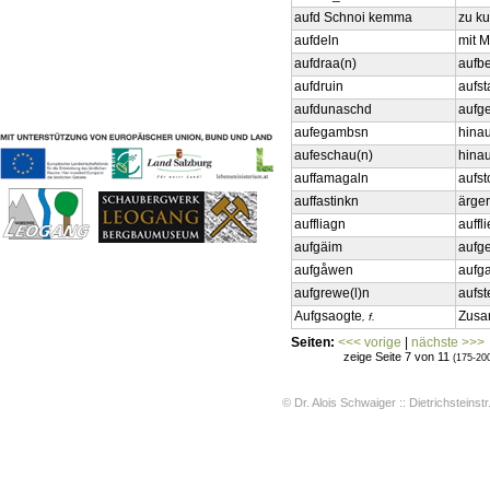
Geschichten & Bräuche
aufd Schnoi kemma
zu k
Liedbeispiele
aufdeln
mit M
Kontakt
aufdraa(n)
aufb
Impressum
aufdruin
aufs
Datenschutz
aufdunaschd
aufge
aufegambsn
hinau
aufeschau(n)
hina
auffamagaln
aufs
auffastinkn
ärge
auffliagn
auffl
aufgäim
aufg
aufgåwen
aufga
aufgrewe(l)n
aufs
Aufgsaogte
Zusa
, f.
Seiten:
<<< vorige
|
nächste >>>
zeige Seite 7 von 11
(175-20
© Dr. Alois Schwaiger :: Dietrichsteinstr