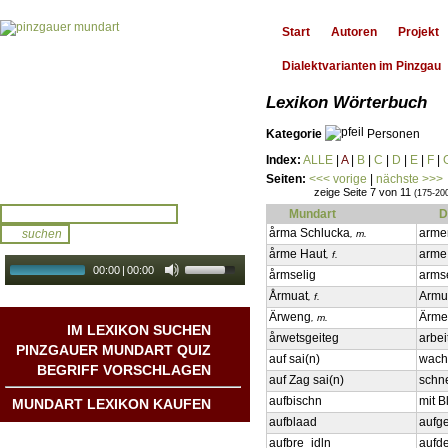
Start
Autoren
Projekt
Dialektvarianten im Pinzgau
Lexikon Wörterbuch
Kategorie
Personen
Index:
ALLE
|
A
|
B
|
C
|
D
|
E
|
F
|
Seiten:
<<< vorige
|
nächste >>>
zeige Seite 7 von 11
(175-20
Mundart
D
årma Schlucka
armer
, m.
årme Haut
arme
, f.
00:00
|
00:00
årmselig
armse
audio galerie
Autoplay
Årmuat
Armu
, f.
Ärweng
Ärme
, m.
IM LEXIKON SUCHEN
årwetsgeiteg
arbei
PINZGAUER MUNDART QUIZ
auf sai(n)
wach 
BEGRIFF VORSCHLAGEN
auf Zag sai(n)
schne
aufbischn
mit B
MUNDART LEXIKON KAUFEN
aufblaad
aufge
Mundart DichterInnen
aufbre_idln
aufde