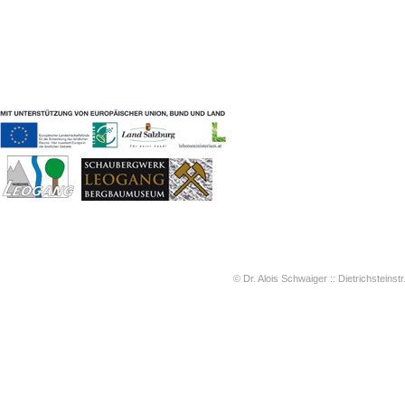
Geschichten & Bräuche
Liedbeispiele
Kontakt
Impressum
Datenschutz
© Dr. Alois Schwaiger :: Dietrichsteinstr