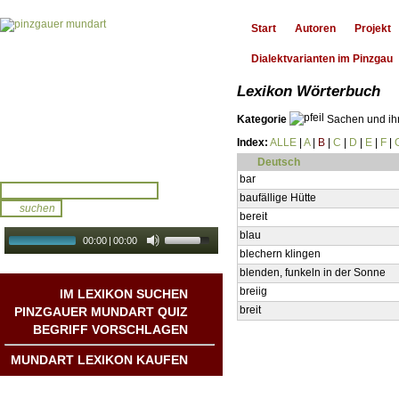
Start
Autoren
Projekt
Dialektvarianten im Pinzgau
Lexikon Wörterbuch
Kategorie
Sachen und ih
Index:
ALLE
|
A
|
B
|
C
|
D
|
E
|
F
|
Deutsch
bar
baufällige Hütte
bereit
blau
00:00
|
00:00
blechern klingen
audio galerie
Autoplay
blenden, funkeln in der Sonne
breiig
IM LEXIKON SUCHEN
breit
PINZGAUER MUNDART QUIZ
BEGRIFF VORSCHLAGEN
MUNDART LEXIKON KAUFEN
Mundart DichterInnen