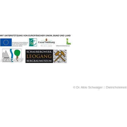
Geschichten & Bräuche
Liedbeispiele
Kontakt
Impressum
Datenschutz
© Dr. Alois Schwaiger :: Dietrichsteinstr