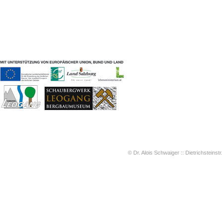
Geschichten & Bräuche
Liedbeispiele
Kontakt
Impressum
Datenschutz
© Dr. Alois Schwaiger :: Dietrichsteinstr