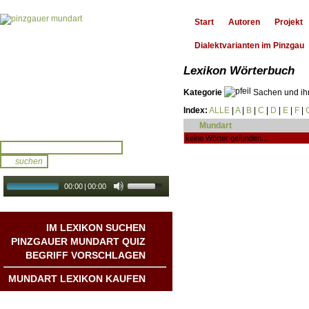
Start
Autoren
Projekt
Dialektvarianten im Pinzgau
Lexikon Wörterbuch
Kategorie
Sachen und ih
Index:
ALLE
|
A
|
B
|
C
|
D
|
E
|
F
|
Mundart
keine Wörter gefunden...
00:00
|
00:00
audio galerie
Autoplay
IM LEXIKON SUCHEN
PINZGAUER MUNDART QUIZ
BEGRIFF VORSCHLAGEN
MUNDART LEXIKON KAUFEN
Mundart DichterInnen