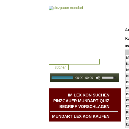
L
K
In
k
K
k
k
00:00
|
00:00
k
audio galerie
Autoplay
k
k
IM LEXIKON SUCHEN
k
PINZGAUER MUNDART QUIZ
BEGRIFF VORSCHLAGEN
k
K
MUNDART LEXIKON KAUFEN
k
k
Mundart DichterInnen