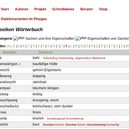
Start
Autoren
Projekt
Schreibweise
Berater
Shop
Dialektvarianten im Pinzgau
exikon Wörterbuch
ategorie
Sachen und ihre Eigenschaften
Eigenschaften von Sache
dex:
ALLE
|
A
|
B
|
C
|
D
|
E
|
F
|
G
|
H
|
I
|
J
|
K
|
L
|
M
|
N
|
O
|
P
|
Q
|
R
|
S
|
T
|
U
|
V
|
W
Mundart
Deutsch
åi
kahl
Kåischlåog Kahlschlag, abgeholtest Waldstück
amaskrigsn
baufällige Hütte
, f.
hescht
gehört (Eigentum)
låwareg
klapprig
leckhescht
steinhart
lempan
blechern klingen
loweg
klobig
nuschpareg
knusperig, resch
oischwåschz
kohlschwarz, sehr dunkel
roas
Kreis
rump
krumm
krumphagsad Krummbeinig
uschz
kurz
kischzn
kürzen;
kischza
kürzer;
kuschzweieg
kurzweilig