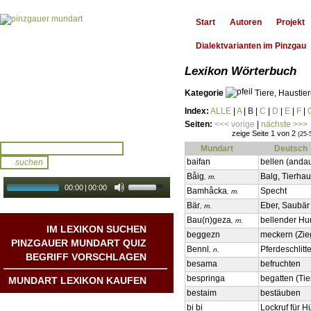
Start
Autoren
Projekt
Dialektvarianten im Pinzgau
Lexikon Wörterbuch
Kategorie
Tiere, Haustie
Index:
ALLE
|
A
|
B
|
C
|
D
|
E
|
F
|
Seiten:
<<< vorige
|
nächste >>>
zeige Seite 1 von 2
(25-
Mundart
Deutsch
baifan
bellen (anda
Båig
Balg, Tierhau
, m.
00:00
|
00:00
Bamhåcka
Specht
, m.
audio galerie
Autoplay
Bär
Eber, Saubär
, m.
Bau(n)geza
bellender H
, m.
IM LEXIKON SUCHEN
beggezn
meckern (Zi
PINZGAUER MUNDART QUIZ
Bennl
Pferdeschlitt
, n.
BEGRIFF VORSCHLAGEN
besama
befruchten
bespringa
begatten (Tie
MUNDART LEXIKON KAUFEN
bestaim
bestäuben
Mundart DichterInnen
bi bi
Lockruf für H