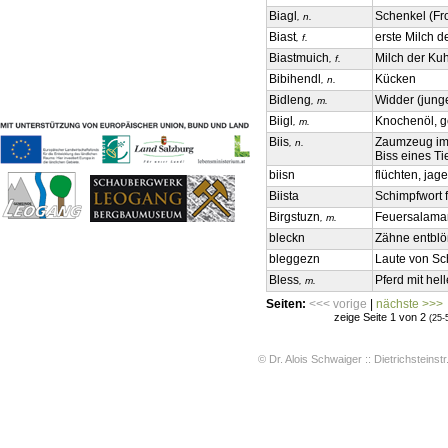
Geschichten & Bräuche
Biagl
Schenkel (Fr
, n.
Liedbeispiele
Biast
erste Milch 
, f.
Kontakt
Biastmuich
Milch der Ku
, f.
Impressum
Bibihendl
Kücken
, n.
Datenschutz
Bidleng
Widder (jung
, m.
Biigl
Knochenöl, g
, m.
Biis
Zaumzeug im 
, n.
Biss eines Ti
biisn
flüchten, jag
Biista
Schimpfwort f
Birgstuzn
Feuersalama
, m.
bleckn
Zähne entbl
bleggezn
Laute von Sc
Bless
Pferd mit hel
, m.
Seiten:
<<< vorige
|
nächste >>>
zeige Seite 1 von 2
(25-
© Dr. Alois Schwaiger :: Dietrichsteinstr