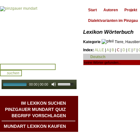
Start
Autoren
Projekt
Dialektvarianten im Pinzgau
Lexikon Wörterbuch
Kategorie
Tiere, Haustie
Index:
ALLE
|
A
|
B
|
C
|
D
|
E
|
F
|
Deutsch
keine Wörter gefunden...
00:00
|
00:00
audio galerie
Autoplay
IM LEXIKON SUCHEN
PINZGAUER MUNDART QUIZ
BEGRIFF VORSCHLAGEN
MUNDART LEXIKON KAUFEN
Mundart DichterInnen