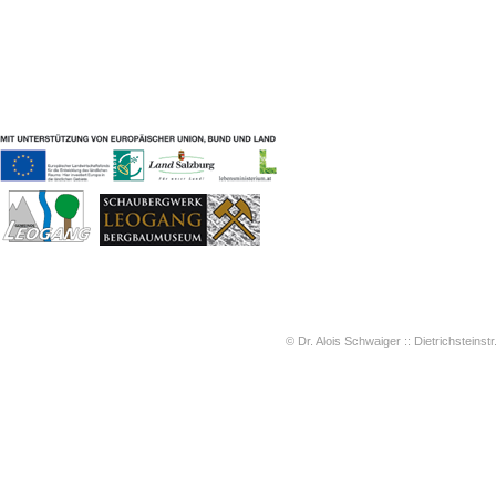
Geschichten & Bräuche
Liedbeispiele
Kontakt
Impressum
Datenschutz
© Dr. Alois Schwaiger :: Dietrichsteinstr