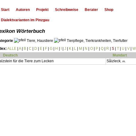
Start
Autoren
Projekt
Schreibweise
Berater
Shop
Dialektvarianten im Pinzgau
exikon Wörterbuch
ategorie
Tiere, Haustiere
Tierpflege, Tierkrankheiten, Tierfutter
dex:
ALLE
|
A
|
B
|
C
|
D
|
E
|
F
|
G
|
H
|
I
|
J
|
K
|
L
|
M
|
N
|
O
|
P
|
Q
|
R
|
S
|
T
|
U
|
V
|
W
Deutsch
Mundart
alzstein für die Tiere zum Lecken
Såizleck
, m.