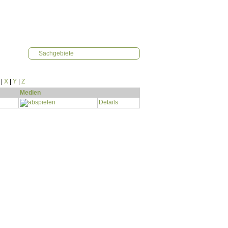
Sachgebiete
|
X
|
Y
|
Z
Medien
Details