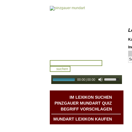
L
K
In
S
00:00
|
00:00
audio galerie
Autoplay
IM LEXIKON SUCHEN
PINZGAUER MUNDART QUIZ
BEGRIFF VORSCHLAGEN
MUNDART LEXIKON KAUFEN
Mundart DichterInnen