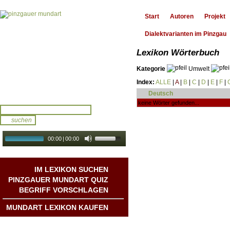
Start
Autoren
Projekt
Dialektvarianten im Pinzgau
Lexikon Wörterbuch
Kategorie
Umwelt
Index:
ALLE
|
A
|
B
|
C
|
D
|
E
|
F
|
Deutsch
keine Wörter gefunden...
00:00
|
00:00
audio galerie
Autoplay
IM LEXIKON SUCHEN
PINZGAUER MUNDART QUIZ
BEGRIFF VORSCHLAGEN
MUNDART LEXIKON KAUFEN
Mundart DichterInnen