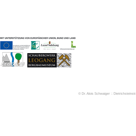
Geschichten & Bräuche
Liedbeispiele
Kontakt
Impressum
Datenschutz
© Dr. Alois Schwaiger :: Dietrichsteinstr