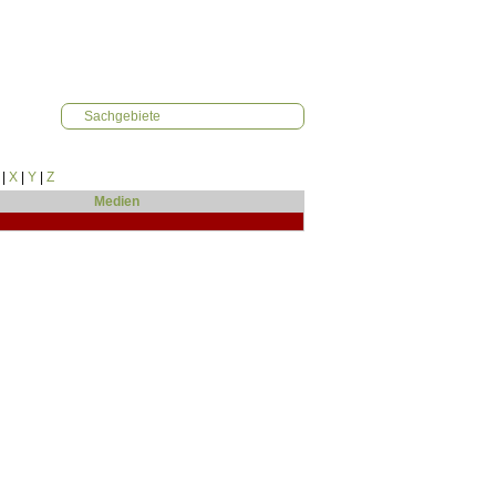
Sachgebiete
|
X
|
Y
|
Z
Medien