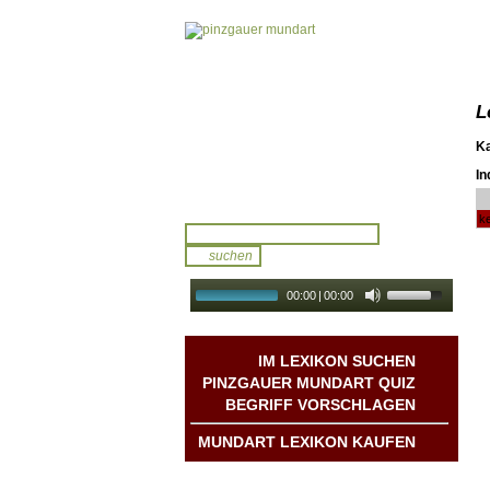
L
K
In
ke
00:00
|
00:00
audio galerie
Autoplay
IM LEXIKON SUCHEN
PINZGAUER MUNDART QUIZ
BEGRIFF VORSCHLAGEN
MUNDART LEXIKON KAUFEN
Mundart DichterInnen