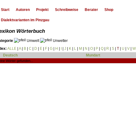
Start
Autoren
Projekt
Schreibweise
Berater
Shop
Dialektvarianten im Pinzgau
exikon Wörterbuch
ategorie
Umwelt
Unwetter
dex:
ALLE
|
A
|
B
|
C
|
D
|
E
|
F
|
G
|
H
|
I
|
J
|
K
|
L
|
M
|
N
|
O
|
P
|
Q
|
R
|
S
|
T
|
U
|
V
|
W
Deutsch
Mundart
ine Wörter gefunden...