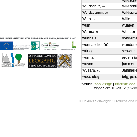
Wildsch
Geschichten & Bräuche
Wuidschitz
Wildschü
, m.
Liedbeispiele
Wuidzuaggn
Wildspit
, m.
Kontakt
Wuin
Wille
, m.
Impressum
wuin
wühlen
Datenschutz
Wunna
Wunder
, n.
wunnala
sonderb
wunnaschee(n)
wunders
würfeg
schwindl
wurma
ärgern (s
wusan
jammer
Wusara
Jammer
, m.
wuschdeg
feig, get
Seiten:
<<< vorige
|
nächste >>>
zeige Seite 11 von 12
(275-30
© Dr. Alois Schwaiger :: Dietrichsteinstr