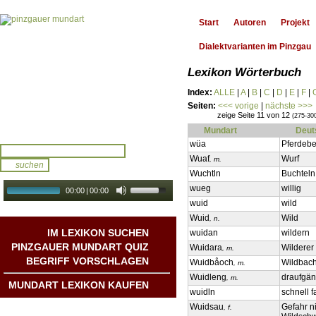
Start
Autoren
Projekt
Dialektvarianten im Pinzgau
Lexikon Wörterbuch
Index:
ALLE
|
A
|
B
|
C
|
D
|
E
|
F
|
Seiten:
<<< vorige
|
nächste >>>
zeige Seite 11 von 12
(275-30
Mundart
Deut
wüa
Pferdebe
Wuaf
Wurf
, m.
Wuchtln
Buchteln
wueg
willig
00:00
|
00:00
wuid
wild
audio galerie
Autoplay
Wuid
Wild
, n.
IM LEXIKON SUCHEN
wuidan
wildern
PINZGAUER MUNDART QUIZ
Wuidara
Wilderer
, m.
BEGRIFF VORSCHLAGEN
Wuidbåoch
Wildbac
, m.
Wuidleng
draufgän
, m.
MUNDART LEXIKON KAUFEN
wuidln
schnell f
Wuidsau
Gefahr ni
, f.
Mundart DichterInnen