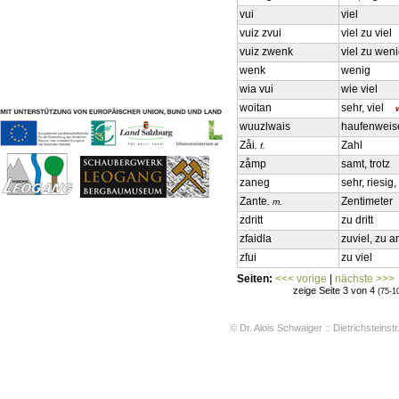
Geschichten & Bräuche
vui
viel
Liedbeispiele
vuiz zvui
viel zu viel
Kontakt
vuiz zwenk
viel zu wen
Impressum
wenk
wenig
Datenschutz
wia vui
wie viel
woitan
sehr, viel
wuuzlwais
haufenweis
Zåi
Zahl
, f.
zåmp
samt, trotz
zaneg
sehr, riesi
Zante
Zentimeter
, m.
zdritt
zu dritt
zfaidla
zuviel, zu a
zfui
zu viel
Seiten:
<<< vorige
|
nächste >>>
zeige Seite 3 von 4
(75-1
© Dr. Alois Schwaiger :: Dietrichsteinstr