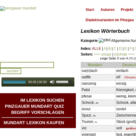
Start
Autoren
Projekt
Dialektvarianten im Pinzgau
Lexikon Wörterbuch
Kategorie
Allgemeine Au
Index:
ALLE
|
A
|
B
|
C
|
D
|
E
|
F
|
Seiten:
<<< vorige
|
nächste >>>
zeige Seite 3 von 4
(75-1
Mundart
Deutsc
oa(n)lach
einfach
oalffe
elf
Oberpin
00:00
|
00:00
oanzeng
einzig
audio galerie
Autoplay
Patsl
Kleinigkeit,
pfesai
wenig, klein
IM LEXIKON SUCHEN
Schock
Schock, al
, m.
PINZGAUER MUNDART QUIZ
sovui
soviel
BEGRIFF VORSCHLAGEN
Spazi
Zwischenra
, m.
Trumm
Stück (groß
MUNDART LEXIKON KAUFEN
, n.
voi
voll
gståss
Mundart DichterInnen
voiengst
fast, eigentl