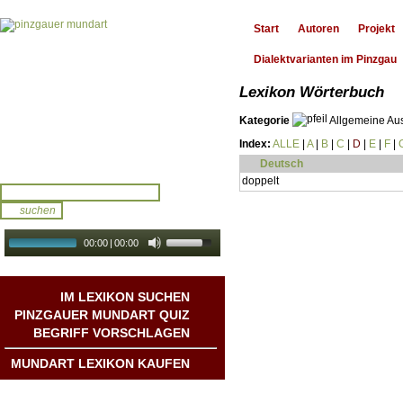
Start
Autoren
Projekt
Dialektvarianten im Pinzgau
Lexikon Wörterbuch
Kategorie
Allgemeine Au
Index:
ALLE
|
A
|
B
|
C
|
D
|
E
|
F
|
Deutsch
doppelt
00:00
|
00:00
audio galerie
Autoplay
IM LEXIKON SUCHEN
PINZGAUER MUNDART QUIZ
BEGRIFF VORSCHLAGEN
MUNDART LEXIKON KAUFEN
Mundart DichterInnen