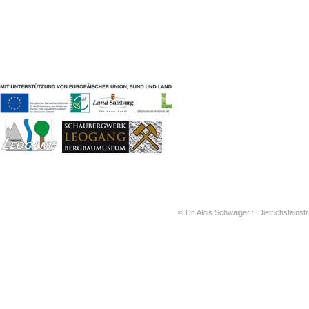
Geschichten & Bräuche
Liedbeispiele
Kontakt
Impressum
Datenschutz
© Dr. Alois Schwaiger :: Dietrichsteinstr