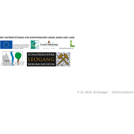
Geschichten & Bräuche
Liedbeispiele
Kontakt
Impressum
Datenschutz
© Dr. Alois Schwaiger :: Dietrichsteinstr