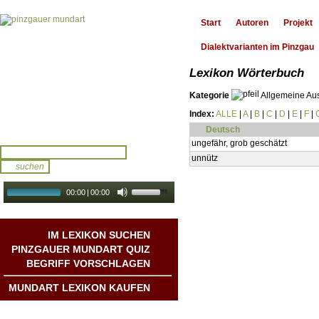
Start
Autoren
Projekt
Dialektvarianten im Pinzgau
Lexikon Wörterbuch
Kategorie
Allgemeine Au
Index:
ALLE
|
A
|
B
|
C
|
D
|
E
|
F
|
Deutsch
ungefähr, grob geschätzt
unnütz
00:00
|
00:00
audio galerie
Autoplay
IM LEXIKON SUCHEN
PINZGAUER MUNDART QUIZ
BEGRIFF VORSCHLAGEN
MUNDART LEXIKON KAUFEN
Mundart DichterInnen