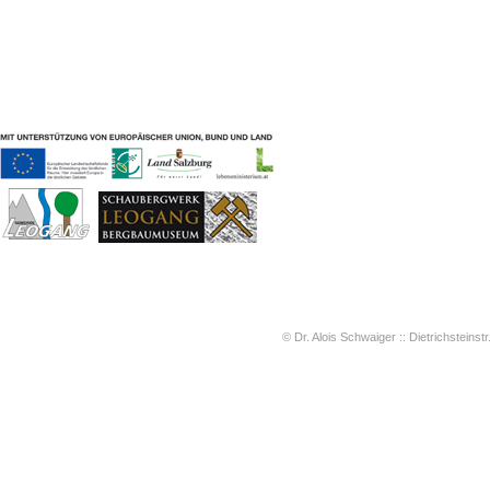
Geschichten & Bräuche
Liedbeispiele
Kontakt
Impressum
Datenschutz
© Dr. Alois Schwaiger :: Dietrichsteinstr