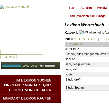
Start
Autoren
Projekt
Dialektvarianten im Pinzgau
Lexikon Wörterbuch
Kategorie
Allgemeine Au
Index:
ALLE
|
A
|
B
|
C
|
D
|
E
|
F
|
Deutsch
samt, trotz
Schock, altes Mengenmaß von 6
sehr oft
sehr, riesig, enorm
00:00
|
00:00
sehr, viel
audio galerie
Autoplay
soviel
Stück (groß)
IM LEXIKON SUCHEN
PINZGAUER MUNDART QUIZ
Stück, Spanne
BEGRIFF VORSCHLAGEN
MUNDART LEXIKON KAUFEN
Mundart DichterInnen