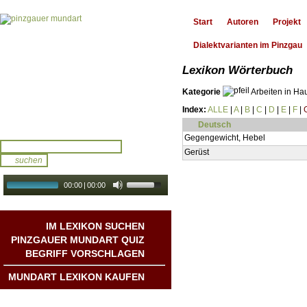
Start
Autoren
Projekt
Dialektvarianten im Pinzgau
Lexikon Wörterbuch
Kategorie
Arbeiten in Ha
Index:
ALLE
|
A
|
B
|
C
|
D
|
E
|
F
|
Deutsch
Gegengewicht, Hebel
Gerüst
00:00
|
00:00
audio galerie
Autoplay
IM LEXIKON SUCHEN
PINZGAUER MUNDART QUIZ
BEGRIFF VORSCHLAGEN
MUNDART LEXIKON KAUFEN
Mundart DichterInnen