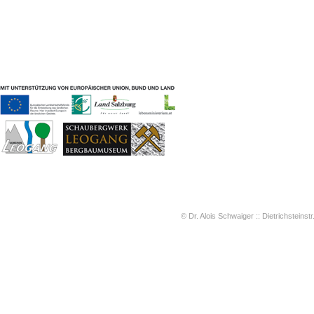
Geschichten & Bräuche
Liedbeispiele
Kontakt
Impressum
Datenschutz
© Dr. Alois Schwaiger :: Dietrichsteinstr