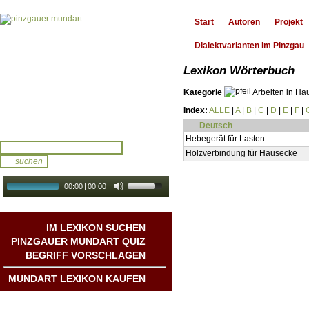
Start
Autoren
Projekt
Dialektvarianten im Pinzgau
Lexikon Wörterbuch
Kategorie
Arbeiten in Ha
Index:
ALLE
|
A
|
B
|
C
|
D
|
E
|
F
|
Deutsch
Hebegerät für Lasten
Holzverbindung für Hausecke
00:00
|
00:00
audio galerie
Autoplay
IM LEXIKON SUCHEN
PINZGAUER MUNDART QUIZ
BEGRIFF VORSCHLAGEN
MUNDART LEXIKON KAUFEN
Mundart DichterInnen