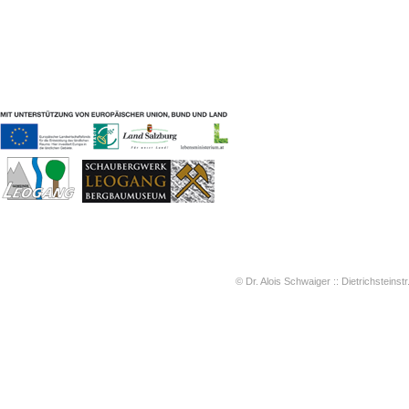
Geschichten & Bräuche
Liedbeispiele
Kontakt
Impressum
Datenschutz
© Dr. Alois Schwaiger :: Dietrichsteinstr