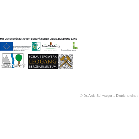
Geschichten & Bräuche
Liedbeispiele
Kontakt
Impressum
Datenschutz
© Dr. Alois Schwaiger :: Dietrichsteinstr