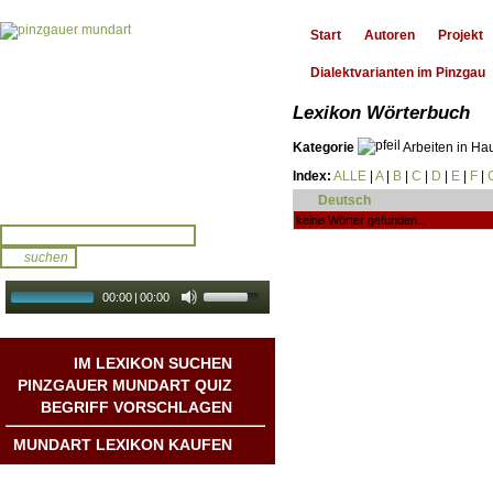
Start
Autoren
Projekt
Dialektvarianten im Pinzgau
Lexikon Wörterbuch
Kategorie
Arbeiten in Ha
Index:
ALLE
|
A
|
B
|
C
|
D
|
E
|
F
|
Deutsch
keine Wörter gefunden...
00:00
|
00:00
audio galerie
Autoplay
IM LEXIKON SUCHEN
PINZGAUER MUNDART QUIZ
BEGRIFF VORSCHLAGEN
MUNDART LEXIKON KAUFEN
Mundart DichterInnen