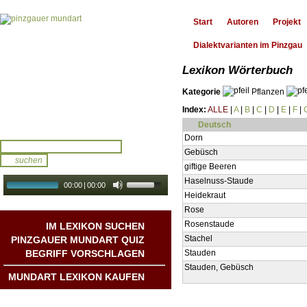
Start
Autoren
Projekt
Dialektvarianten im Pinzgau
Lexikon Wörterbuch
Kategorie
Pflanzen
Index:
ALLE
|
A
|
B
|
C
|
D
|
E
|
F
|
Deutsch
Dorn
Gebüsch
giftige Beeren
Haselnuss-Staude
00:00
|
00:00
Heidekraut
audio galerie
Autoplay
Rose
Rosenstaude
IM LEXIKON SUCHEN
Stachel
PINZGAUER MUNDART QUIZ
BEGRIFF VORSCHLAGEN
Stauden
Stauden, Gebüsch
MUNDART LEXIKON KAUFEN
Mundart DichterInnen