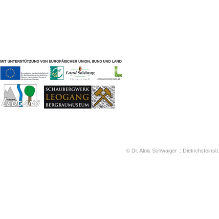
Geschichten & Bräuche
Liedbeispiele
Kontakt
Impressum
Datenschutz
© Dr. Alois Schwaiger :: Dietrichsteinstr