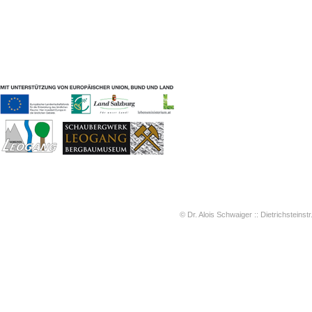
Geschichten & Bräuche
Liedbeispiele
Kontakt
Impressum
Datenschutz
© Dr. Alois Schwaiger :: Dietrichsteinstr