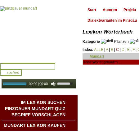
Start
Autoren
Projekt
Dialektvarianten im Pinzgau
Lexikon Wörterbuch
Kategorie
Pflanzen
Index:
ALLE
|
A
|
B
|
C
|
D
|
E
|
F
|
Mundart
keine Wörter gefunden...
00:00
|
00:00
audio galerie
Autoplay
IM LEXIKON SUCHEN
PINZGAUER MUNDART QUIZ
BEGRIFF VORSCHLAGEN
MUNDART LEXIKON KAUFEN
Mundart DichterInnen