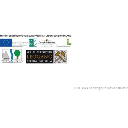
Geschichten & Bräuche
Liedbeispiele
Kontakt
Impressum
Datenschutz
© Dr. Alois Schwaiger :: Dietrichsteinstr