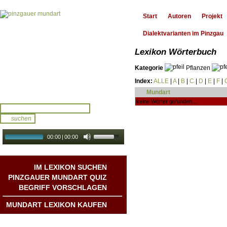
Start
Autoren
Projekt
Dialektvarianten im Pinzgau
Lexikon Wörterbuch
Kategorie
Pflanzen
Index:
ALLE
|
A
|
B
|
C
|
D
|
E
|
F
|
Mundart
keine Wörter gefunden...
00:00
|
00:00
audio galerie
Autoplay
IM LEXIKON SUCHEN
PINZGAUER MUNDART QUIZ
BEGRIFF VORSCHLAGEN
MUNDART LEXIKON KAUFEN
Mundart DichterInnen