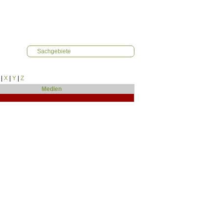
Sachgebiete
|
X
|
Y
|
Z
Medien