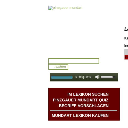
L
K
In
ke
00:00
|
00:00
audio galerie
Autoplay
IM LEXIKON SUCHEN
PINZGAUER MUNDART QUIZ
BEGRIFF VORSCHLAGEN
MUNDART LEXIKON KAUFEN
Mundart DichterInnen