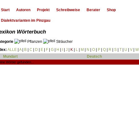
Start
Autoren
Projekt
Schreibweise
Berater
Shop
Dialektvarianten im Pinzgau
exikon Wörterbuch
ategorie
Pflanzen
Sträucher
dex:
ALLE
|
A
|
B
|
C
|
D
|
E
|
F
|
G
|
H
|
I
|
J
|
K
|
L
|
M
|
N
|
O
|
P
|
Q
|
R
|
S
|
T
|
U
|
V
|
W
Mundart
Deutsch
ine Wörter gefunden...